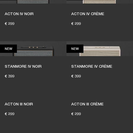
ACTON IV NOIR
ACTON IV CRÈME
€ 299
€ 299
NEW
NEW
NEW
NEW
DES ENCEINTES POUR QUE
VIVE LA MUSIQUE LIVE
STANMORE IV NOIR
STANMORE IV CRÈME
€ 399
€ 399
1 % des achats des membres sur marshall.com
est reversé aux salles de concert
indépendantes
ACTON III NOIR
ACTON III CRÈME
€ 299
€ 299
REJOIGNEZ AMPLIFY