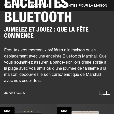
ENCEINTES
VOIR TOUT
PORTABLES
ENCEINTES POUR LA MAISON
BLUETOOTH
SOLUTIONS PROFESSIONNELLES
AD
EINTES
CASQUES
BATTERIES
VÊTEMENTS
BACKSTAGE
MARSHALL REC
JUMELEZ ET JOUEZ : QUE LA FÊTE
COMMENCE
Écoutez vos morceaux préférés à la maison ou en
déplacement avec une enceinte Bluetooth Marshall. Que
vous souhaitiez assurer la bande-son lors d'une sortie à
la plage avec vos amis ou d'une journée de farniente à la
maison, découvrez le son caractéristique de Marshall
avec nos enceintes.
36 ARTICLES
NEW
NEW
NEW
NEW