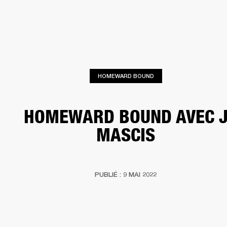
SOLUTIONS PROFESSIONNELLES
AD
EINTES
CASQUES
BATTERIES
VÊTEMENTS
BACKSTAGE
MARSHALL REC
HOMEWARD BOUND
HOMEWARD BOUND AVEC 
MASCIS
PUBLIÉ : 9 MAI 2022