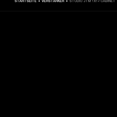
STARTSEITE
VERSTÄRKER
STUDIO JTM 1X12 CABINET