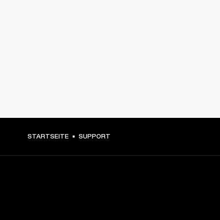
STARTSEITE
SUPPORT
DEIN BACKSTAGE-PASS ZU
UNSEREN NEUIGKEITEN