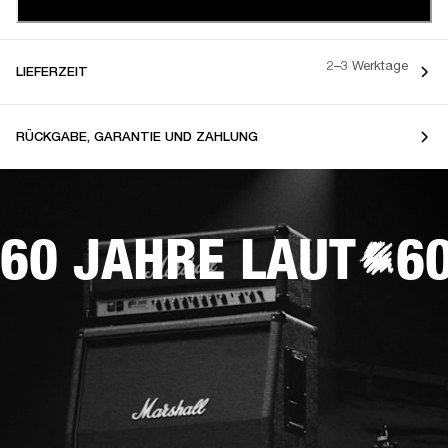
2–3 Werktage
LIEFERZEIT
RÜCKGABE, GARANTIE UND ZAHLUNG
60 JAHRE LAUT
6