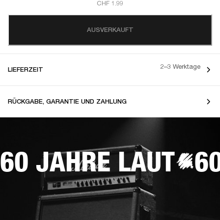
CHF 1.99
AUSVERKAUFT
2–3 Werktage
LIEFERZEIT
RÜCKGABE, GARANTIE UND ZAHLUNG
60 JAHRE LAUT
6