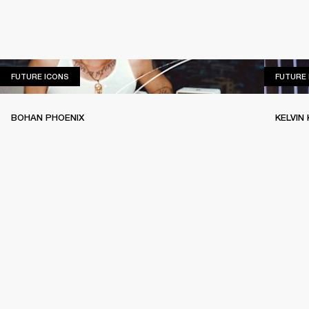
FUTURE ICONS
FUTURE ICONS
FUTURE 
BOHAN PHOENIX
KELVIN