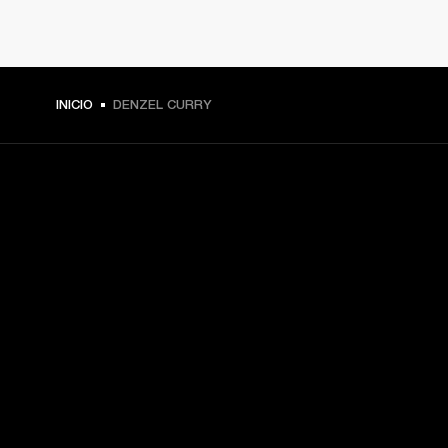
INICIO
DENZEL CURRY
TU PASE A PRIMERA FILA
Regístrate y consigue:
10 % de descuento en tu primera compra en 
marshall.com. Consulta las exclusiones 
aquí
.
Alertas sobre lanzamientos de productos, ofertas 