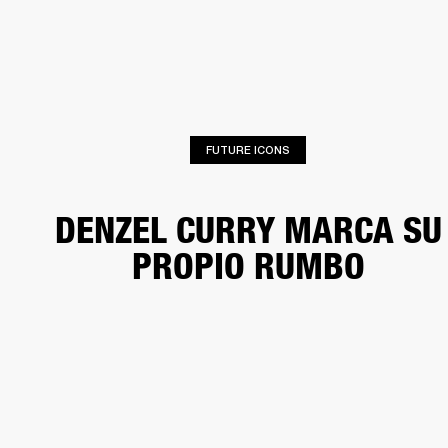
SOLUCIONES EMPRESARIALES
MEMB
TAVOCES
AURICULARES
BATERÍAS
BACKSTAGE
MARSHALL RECORDS
HEN
FUTURE ICONS
DENZEL CURRY MARCA SU
PROPIO RUMBO