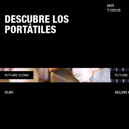
VER
TODOS
DESCUBRE LOS
PORTÁTILES
FUTURE ICONS
FUTURE ICONS
FUTURE 
SUKI
KELVIN