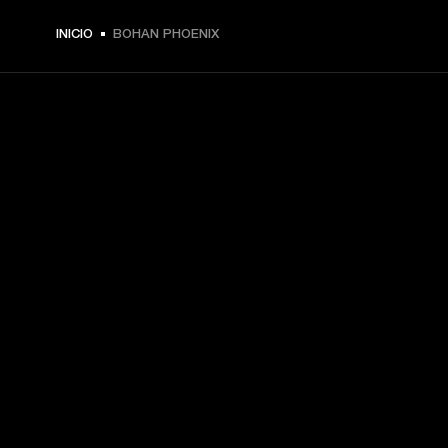
INICIO
BOHAN PHOENIX
TU PASE A PRIMERA FILA
Regístrate y consigue:
10 % de descuento en tu primera compra en 
marshall.com. Consulta las exclusiones 
aquí
.
Alertas sobre lanzamientos de productos, ofertas 
personalizadas y eventos 