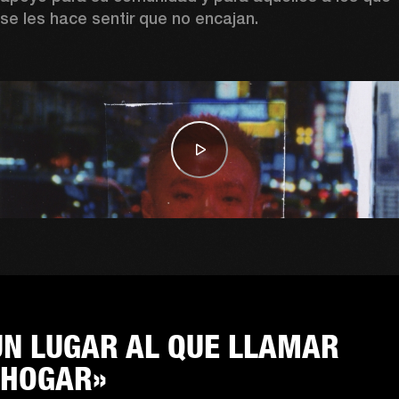
se les hace sentir que no encajan.
UN LUGAR AL QUE LLAMAR
«HOGAR»