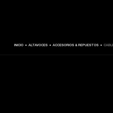
$ 25.99 -
INICIO
ALTAVOCES
ACCESORIOS & REPUESTOS
CABL