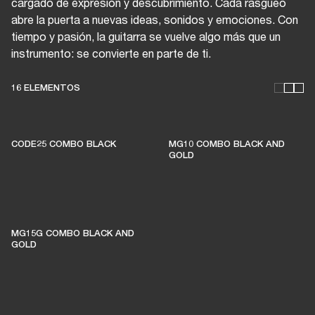
cargado de expresión y descubrimiento. Cada rasgueo
abre la puerta a nuevas ideas, sonidos y emociones. Con
tiempo y pasión, la guitarra se vuelve algo más que un
instrumento: se convierte en parte de ti.
16 ELEMENTOS
CODE25 COMBO BLACK
MG10 COMBO BLACK AND
GOLD
ESTOS AMPLIFICADORES
MANTIENEN VIVA LA
MG15G COMBO BLACK AND
MÚSICA EN VIVO
GOLD
El 1% de las compras de los miembros se
destina a apoyar a salas de música