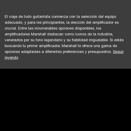
El viaje de todo guitarrista comienza con la selección del equipo
adecuado, y para los principiantes, la elección del amplificador es
crucial. Entre las innumerables opciones disponibles, los
amplificadores Marshall destacan como iconos de la industria,
venerados por su tono legendario y su fiabilidad inigualable. Si estás
buscando tu primer amplificador, Marshall te ofrece una gama de
opciones adaptadas a diferentes preferencias y presupuestos.
Seguir
leyendo