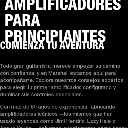
AMPLIFICADORES
PARA
SOLUCIONES EMPRESARIALES
MEMB
DORES
ALTAVOCES
AURICULARES
BATERÍAS
ROPA
BACKSTAGE
MARSHAL
PRINCIPIANTES
COMIENZA TU AVENTURA
Todo gran guitarrista merece empezar su camino 
con confianza, y en Marshall estamos aquí para 
acompañarte. Explora nuestros consejos expertos 
para elegir tu primer amplificador, configurarlo y 
dominar sus controles esenciales.
Con más de 60 años de experiencia fabricando 
amplificadores icónicos —los mismos que han 
usado leyendas como Jimi Hendrix, Lzzy Hale o 