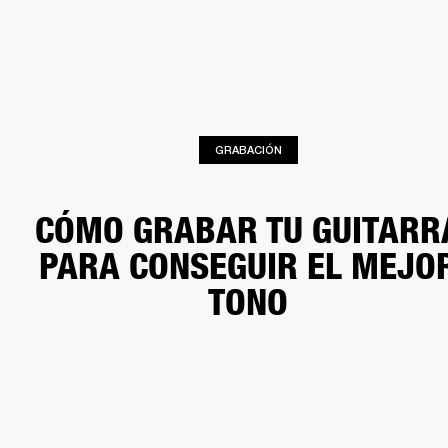
SOLUCIONES EMPRESARIALES
MEMB
TAVOCES
AURICULARES
BATERÍAS
BACKSTAGE
MARSHALL RECORDS
HEN
GRABACIÓN
CÓMO GRABAR TU GUITARR
PARA CONSEGUIR EL MEJO
TONO