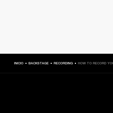
INICIO
BACKSTAGE
RECORDING
HOW TO RECORD YOU
TU PASE A PRIMERA FILA
Regístrate y consigue: