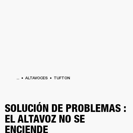
SOLUCIONES EMPRESARIALES
MEMB
TAVOCES
AURICULARES
BATERÍAS
ROPA
BACKSTAGE
MARSHALL RECO
...
ALTAVOCES
TUFTON
SOLUCIÓN DE PROBLEMAS :
EL ALTAVOZ NO SE
ENCIENDE