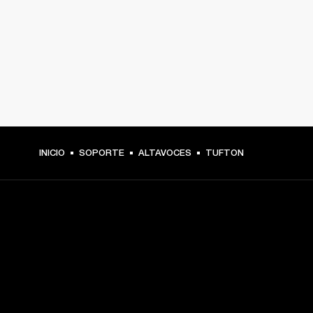
INICIO
SOPORTE
ALTAVOCES
TUFTON
TU PASE A PRIMERA FILA
Regístrate y consigue: