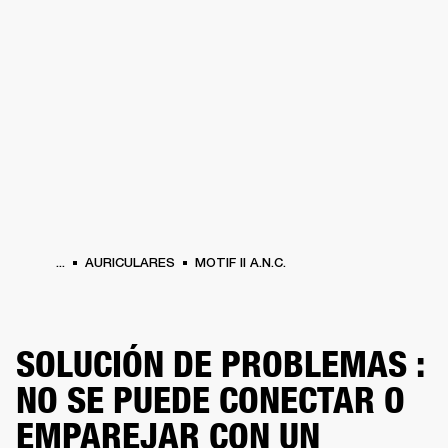
SOLUCIONES EMPRESARIALES
MEMB
TAVOCES
AURICULARES
BATERÍAS
ROPA
BACKSTAGE
MARSHALL RECO
...
AURICULARES
MOTIF II A.N.C.
SOLUCIÓN DE PROBLEMAS :
NO SE PUEDE CONECTAR O
EMPAREJAR CON UN