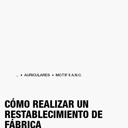
SOLUCIONES EMPRESARIALES
MEMB
TAVOCES
AURICULARES
BATERÍAS
ROPA
BACKSTAGE
MARSHALL RECO
...
AURICULARES
MOTIF II A.N.C.
CÓMO REALIZAR UN
RESTABLECIMIENTO DE
FÁBRICA