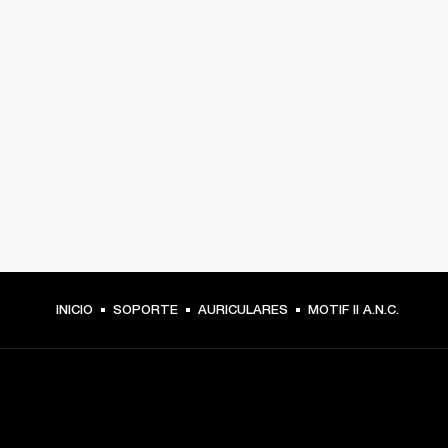
INICIO
SOPORTE
AURICULARES
MOTIF II A.N.C.
TU PASE A PRIMERA FILA