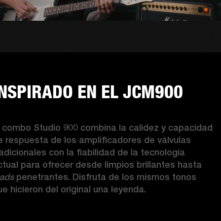
INSPIRADO EN EL JCM900
l combo Studio 900 combina la calidez y capacidad 
e respuesta de los amplificadores de válvulas 
adicionales con la fiabilidad de la tecnología 
actual para ofrecer desde limpios brillantes hasta 
eads
 penetrantes. Disfruta de los mismos tonos 
ue hicieron del original una leyenda. 