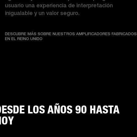
usuario una experiencia de interpretación 
inigualable y un valor seguro. 
DESCUBRE MÁS SOBRE NUESTROS AMPLIFICADORES FABRICADOS
DESCUBRE MÁS SOBRE NUESTROS AMPLIFICADO
EN EL REINO UNIDO
DESDE LOS AÑOS 90 HASTA
HOY