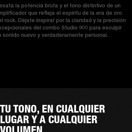
esata la potencia bruta y el tono distintivo de un 
plificador que refleja el espíritu de la era de oro 
l rock. Déjate inspirar por la claridad y la precisión 
xcepcionales del combo Studio 900 para esculpir 
n sonido nuevo y verdaderamente personal. 
TU TONO, EN CUALQUIER
LUGAR Y A CUALQUIER
VOLUMEN