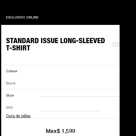
EXCLUSIVO ONLINE
EXCLUSIVO ONLINE
STANDARD ISSUE LONG-SLEEVED
T-SHIRT
Colour
Black
Size
XXS
XS
S
M
XXS
L
XL
XXL
Guía de tallas
Mex$ 1,599