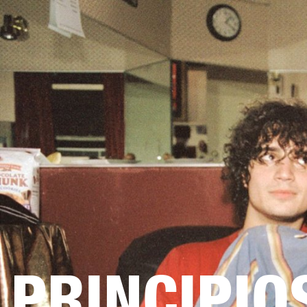
AMPLIFICADORES
ALTAVOCES
Omitir
al
chat
PRINCIPIO