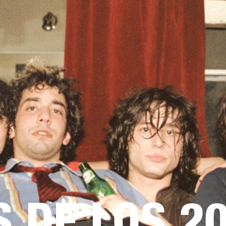
SOLUCIONES EMPRESARIALES
MEMBRESÍA
ENCU
AURICULARES
BATERÍAS
ROPA
BACKSTAGE
MARSHALL RECORDS
HENDR
S DE LOS 2