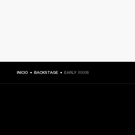
INICIO
BACKSTAGE
EARLY 2000S
TU PASE A PRIMERA FILA