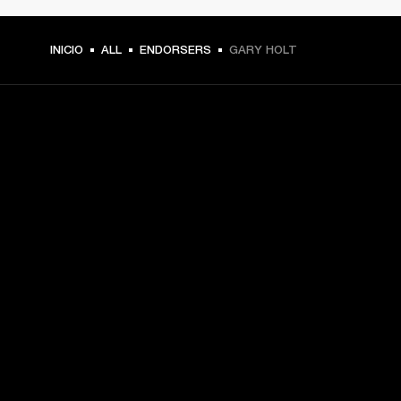
INICIO
ALL
ENDORSERS
GARY HOLT
TU PASE A PRIMERA FILA
Regístrate y consigue:
10 % de descuento en tu primera compra en 
marshall.com. Consulta las exclusiones 
aquí
.
Alertas sobre lanzamientos de productos, ofertas 
personalizadas y eventos 