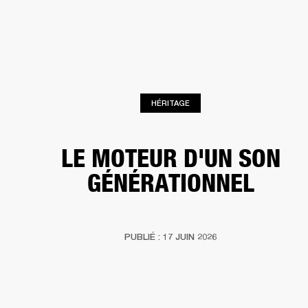
SOLUTIONS PROFESSIONNELLES
AD
EINTES
CASQUES
BATTERIES
VÊTEMENTS
BACKSTAGE
MARSHALL REC
HÉRITAGE
LE MOTEUR D'UN SON
GÉNÉRATIONNEL
PUBLIÉ : 17 JUIN 2026