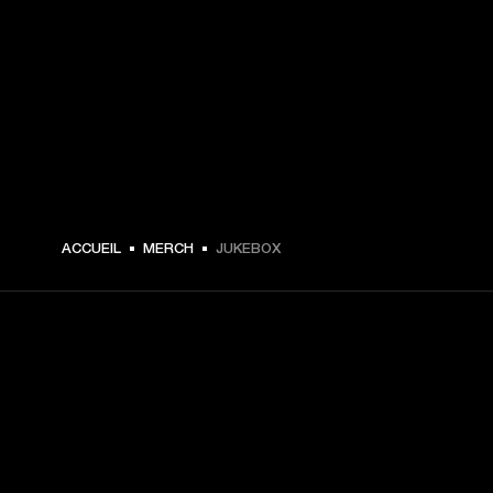
ACCUEIL
MERCH
JUKEBOX
CHOISISSEZ LES
PREMIÈRES PLACES