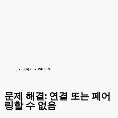
비즈니스 솔루션
멤버십
공식 판매처 찾기
O
헤드폰
드럼
백스테이지
MARSHALL RECORDS
스페셜 오퍼
고객지원
...
스피커
WILLEN
문제 해결: 연결 또는 페어
링할 수 없음