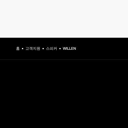
홈
고객지원
스피커
WILLEN
프런트 로우 액세스
지금 가입하고 다음 혜택을 만나보세요:
marshall.com 첫 구매 시 10% 할인. 제외 사항은 
여기
에
서 확인하세요.