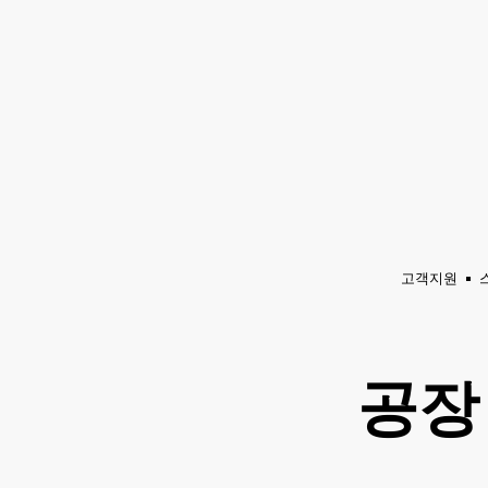
앰프
스피커
헤드폰
드럼
백스테이
채
팅
으
로
건
너
뛰
기
고객지원
공장