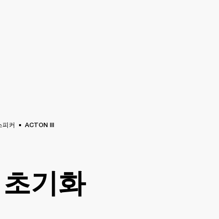
비즈니스 솔루션
멤버십
공식 판매처 찾기
OUTLET
지
MARSHALL RECORDS
스페셜 오퍼
고객지원
스피커
ACTON III
 초기화