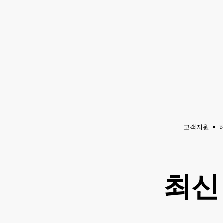
앰프
스피커
헤드폰
드럼
백스테이
채
팅
으
로
건
너
뛰
기
고객지원
최신