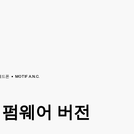
비즈니스 솔루션
멤버십
공식 판매처 찾기
OUTLET
지
MARSHALL RECORDS
스페셜 오퍼
고객지원
헤드폰
MOTIF A.N.C.
 펌웨어 버전