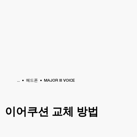
비즈니스 솔루션
멤버십
공식 판매처 찾기
O
헤드폰
드럼
백스테이지
MARSHALL RECORDS
스페셜 오퍼
고객지원
...
헤드폰
MAJOR III VOICE
이어쿠션 교체 방법