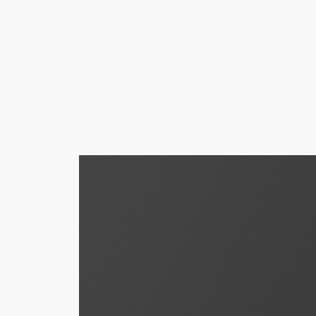
앰프
스피커
헤드폰
드럼
백스테이
채
팅
으
로
건
너
뛰
기