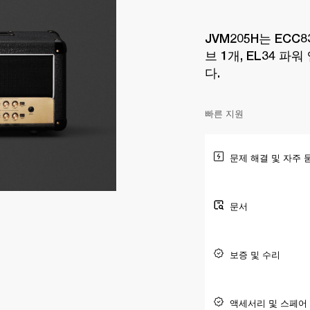
JVM205H는 ECC8
브 1개, EL34 파
다.
빠른 지원
문제 해결 및 자주 
문서
보증 및 수리
액세서리 및 스페어