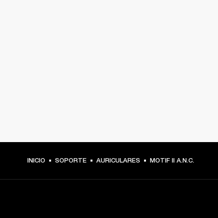
INICIO
SOPORTE
AURICULARES
MOTIF II A.N.C.
TU PASE A PRIMERA FILA