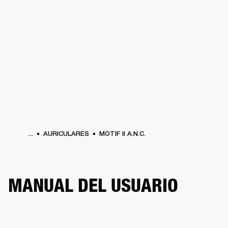
SOLUCIONES EMPRESARIALES
MEMB
ORES
ALTAVOCES
AURICULARES
BATERÍAS
BACKSTAGE
MARSHALL REC
...
AURICULARES
MOTIF II A.N.C.
MANUAL DEL USUARIO