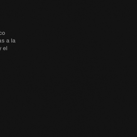
co 
s a la 
 el 