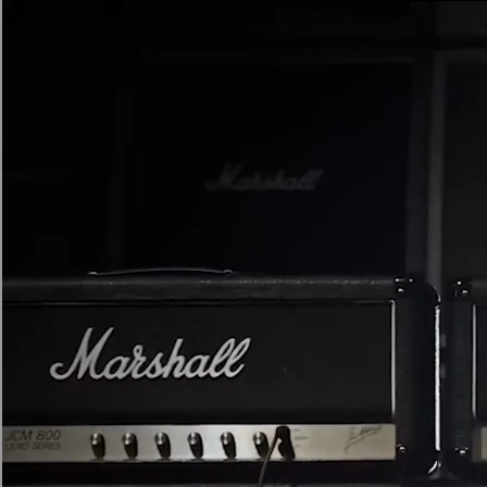
AMPLIFICADORES
ALTAVOCES
Omitir
al
chat