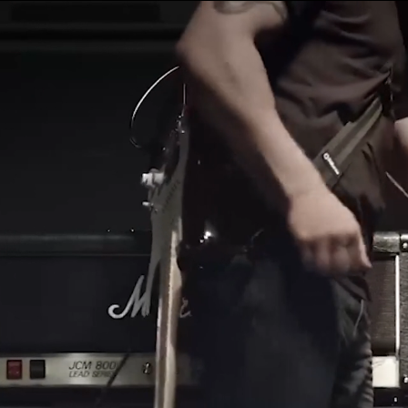
SOLUCIONES EMPRESARIALES
MEMBRESÍA
ENCUENTRA UN
AURICULARES
BATERÍAS
BACKSTAGE
MARSHALL RECORDS
SOPORTE