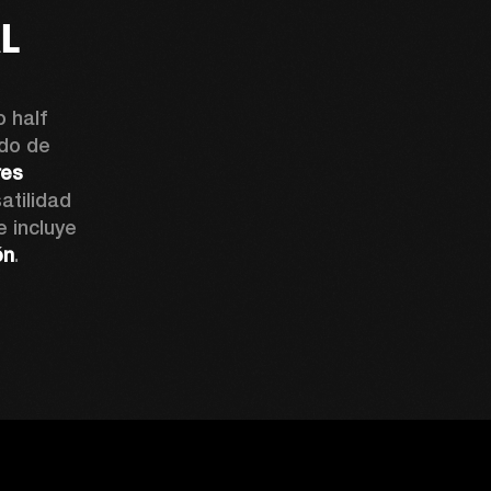
AL
 half 
do de 
es 
atilidad 
 incluye 
ón
.