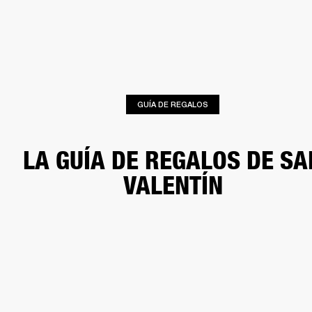
SOLUCIONES EMPRESARIALES
MEMB
ORES
ALTAVOCES
AURICULARES
BATERÍAS
BACKSTAGE
MARSHALL REC
GUÍA DE REGALOS
LA GUÍA DE REGALOS DE SA
VALENTÍN