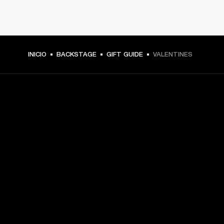
INICIO
BACKSTAGE
GIFT GUIDE
VALENTINES
TU PASE A PRIMERA FILA
Regístrate y consigue:
10 % de descuento en tu primera compra en 
marshall.com. Consulta las exclusiones 
aquí
.
Alertas sobre lanzamientos de productos, ofertas 