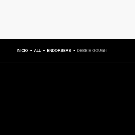
INICIO
ALL
ENDORSERS
DEBBIE GOUGH
TU PASE A PRIMERA FILA
Regístrate y consigue:
10 % de descuento en tu primera compra en 
marshall.com. Consulta las exclusiones 
aquí
.