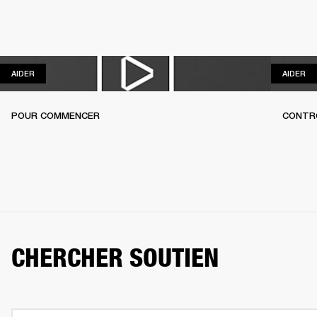
AIDER
AI
AIDER
AIDER
POUR COMMENCER
CONTR
CHERCHER SOUTIEN