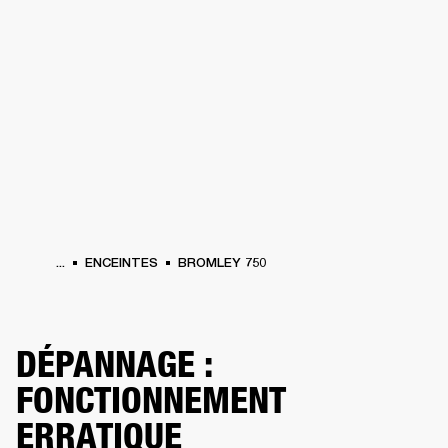
SOLUTIONS PROFESSIONNELLES
AD
EINTES
CASQUES
BATTERIES
VÊTEMENTS
BACKSTAGE
MARSHALL REC
...
ENCEINTES
BROMLEY 750
DÉPANNAGE :
FONCTIONNEMENT
ERRATIQUE