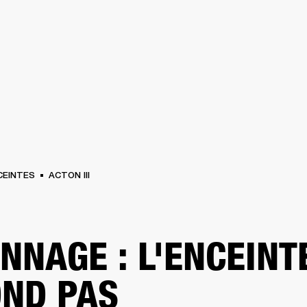
SOLUTIONS PROFESSIONNELLES
ADHÉSION
TROUVER UN 
BATTERIES
VÊTEMENTS
BACKSTAGE
MARSHALL RECORDS
ASSISTANC
CEINTES
ACTON III
NNAGE : L'ENCEINT
ND PAS