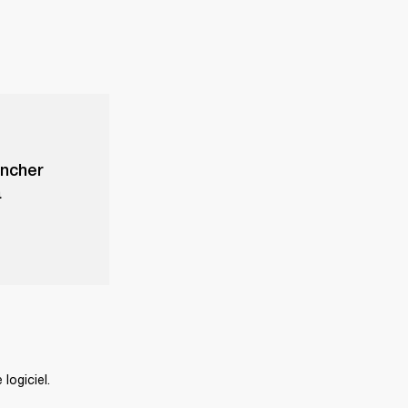
ancher
a
logiciel.