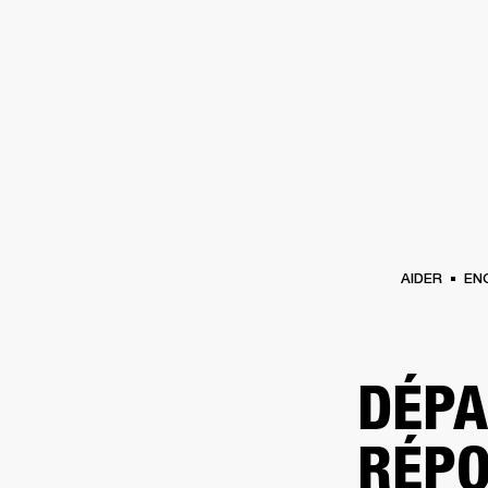
AMPLIS
ENCEINTES
CASQUES
Passer
au
chat
AIDER
EN
DÉPA
RÉPO