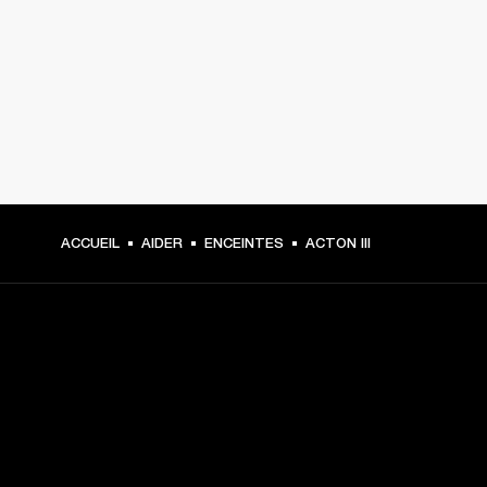
ACCUEIL
AIDER
ENCEINTES
ACTON III
CHOISISSEZ LES PREMIÈRES