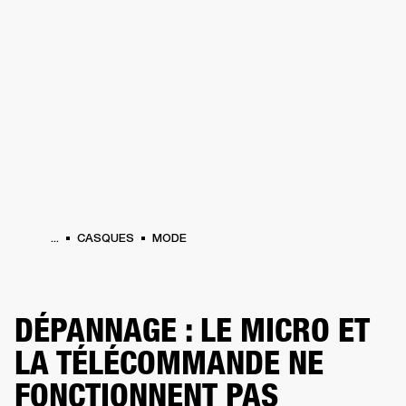
SOLUTIONS PROFESSIONNELLES
AD
EINTES
CASQUES
BATTERIES
VÊTEMENTS
BACKSTAGE
MARSHALL REC
...
CASQUES
MODE
DÉPANNAGE : LE MICRO ET
LA TÉLÉCOMMANDE NE
FONCTIONNENT PAS