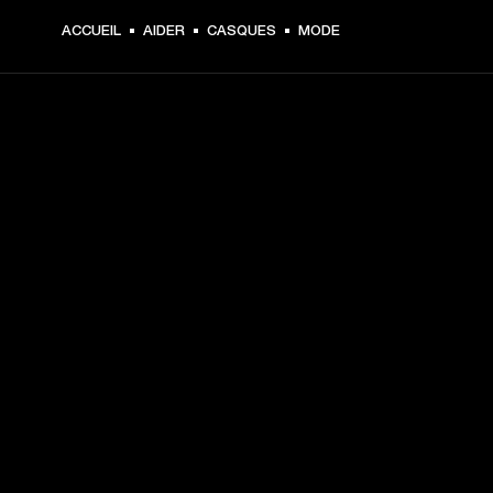
ACCUEIL
AIDER
CASQUES
MODE
CHOISISSEZ LES
PREMIÈRES PLACES
Inscrivez-vous et :
10 % de réduction sur votre premier achat sur 
marshall.com. Voir les exclusions 
ici
.
Recevez des notifications sur les lancements de 
produits, les offres personnalisées et les événements