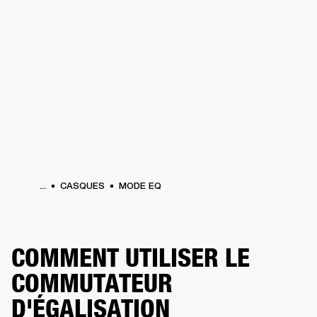
SOLUTIONS PROFESSIONNELLES
AD
EINTES
CASQUES
BATTERIES
VÊTEMENTS
BACKSTAGE
MARSHALL REC
...
CASQUES
MODE EQ
COMMENT UTILISER LE
COMMUTATEUR
D'ÉGALISATION