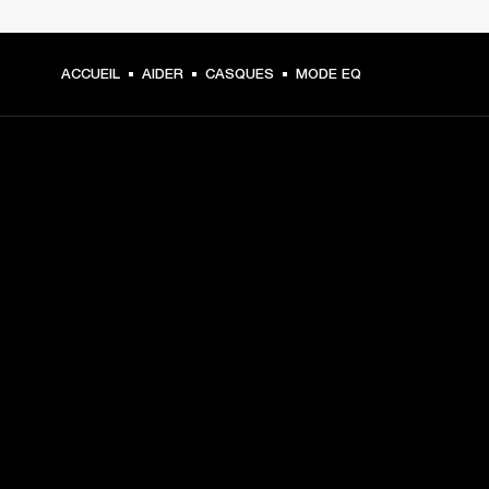
ACCUEIL
AIDER
CASQUES
MODE EQ
CHOISISSEZ LES
PREMIÈRES PLACES
Inscrivez-vous et :
10 % de réduction sur votre premier achat sur 
marshall.com. Voir les exclusions 
ici
.
Recevez des notifications sur les lancements de 