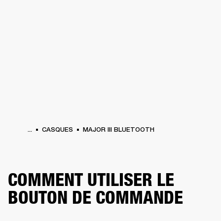
SOLUTIONS PROFESSIONNELLES
AD
EINTES
CASQUES
BATTERIES
VÊTEMENTS
BACKSTAGE
MARSHALL REC
...
CASQUES
MAJOR III BLUETOOTH
COMMENT UTILISER LE
BOUTON DE COMMANDE