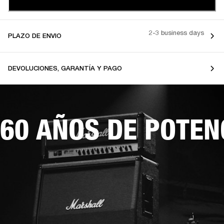
2-3 business days
PLAZO DE ENVIO
DEVOLUCIONES, GARANTÍA Y PAGO
60 AÑOS DE POTEN