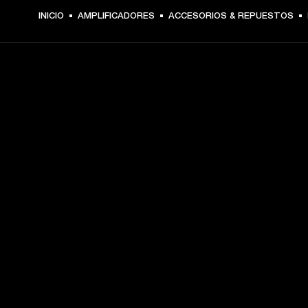
€ 4.49 -
INICIO
AMPLIFICADORES
ACCESORIOS & REPUESTOS