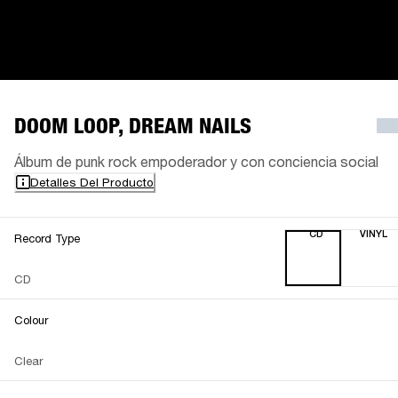
DOOM LOOP, DREAM NAILS
Álbum de punk rock empoderador y con conciencia social
Detalles Del Producto
CD
VINYL
Record Type
CD
Colour
Clear