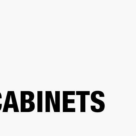
SOLUCIONES EMPRESARIALES
MEMBRESÍA
ENCUENTRA UN 
AURICULARES
BATERÍAS
ROPA
BACKSTAGE
MARSHALL RECORDS
SOPO
CABINETS