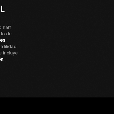
AL
 half 
do de 
es 
atilidad 
 incluye 
ón
.