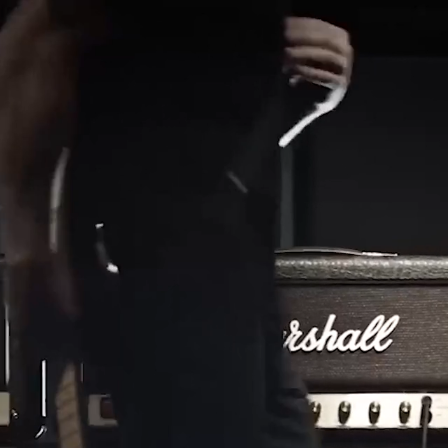
SOLUCIONES EMPRESARIALES
MEMBRESÍA
ENCUENTRA UN 
AURICULARES
BATERÍAS
ROPA
BACKSTAGE
MARSHALL RECORDS
SOPO