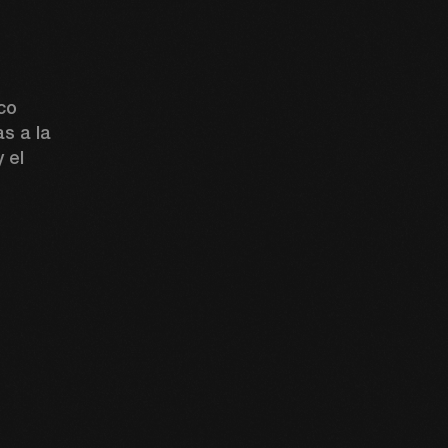
co 
s a la 
 el 