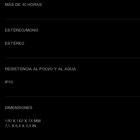
MÁS DE 40 HORAS
ESTÉREO/MONO
ESTÉREO
RESISTENCIA AL POLVO Y AL AGUA
IP55
DIMENSIONES
180 X 162 X 74
7,1 X 6,4 X 2,9
 IN