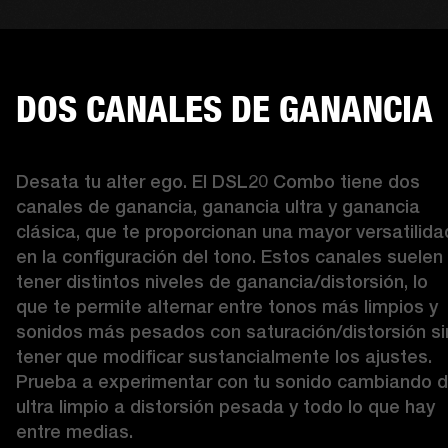
DOS CANALES DE GANANCIA
Desata tu alter ego. El DSL20 Combo tiene dos 
canales de ganancia, ganancia ultra y ganancia 
clásica, que te proporcionan una mayor versatilidad
en la configuración del tono. Estos canales suelen 
tener distintos niveles de ganancia/distorsión, lo 
que te permite alternar entre tonos más limpios y 
sonidos más pesados con saturación/distorsión sin
tener que modificar sustancialmente los ajustes. 
Prueba a experimentar con tu sonido cambiando d
ultra limpio a distorsión pesada y todo lo que hay 
entre medias.