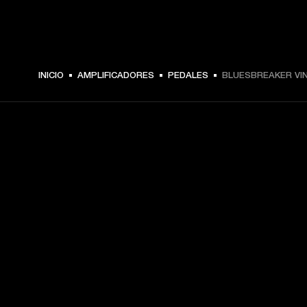
$ 199.99 -
INICIO
AMPLIFICADORES
PEDALES
BLUESBREAKER VI