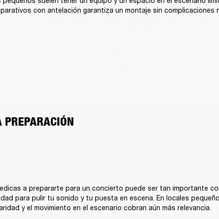
 pequeños suelen tener un equipo y un espacio en el escenario limit
parativos con antelación garantiza un montaje sin complicaciones n
LA PREPARACIÓN
edicas a prepararte para un concierto puede ser tan importante co
dad para pulir tu sonido y tu puesta en escena. En locales pequeñ
claridad y el movimiento en el escenario cobran aún más relevancia.