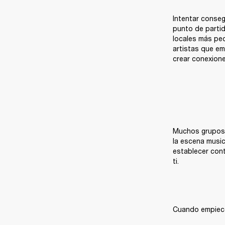
Intentar conseg
punto de partid
locales más peq
artistas que em
crear conexione
Muchos grupos y
la escena music
establecer cont
ti.
Cuando empieces