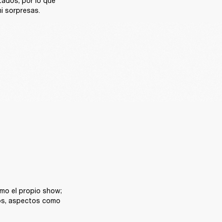
ados, por lo que 
i sorpresas.
mo el propio show; 
os, aspectos como 