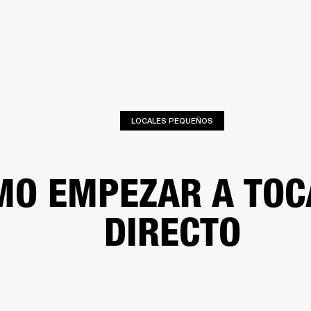
SOLUCIONES EMPRESARIALES
MEMBRESÍA
ENCUENTRA UN 
AURICULARES
BATERÍAS
ROPA
BACKSTAGE
MARSHALL RECORDS
SOPO
LOCALES PEQUEÑOS
MO EMPEZAR A TOC
DIRECTO