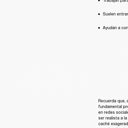
Trabajan par
Suelen entrar
Ayudan a con
Recuerda que, a
fundamental pre
en redes social
ser realista a 
caché exagerado