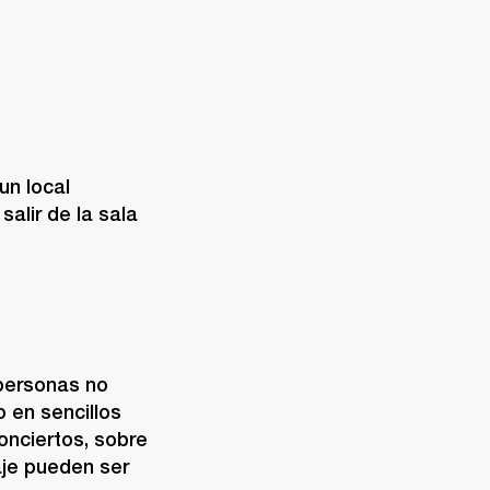
n local 
lir de la sala 
personas no 
en sencillos 
nciertos, sobre 
je pueden ser 