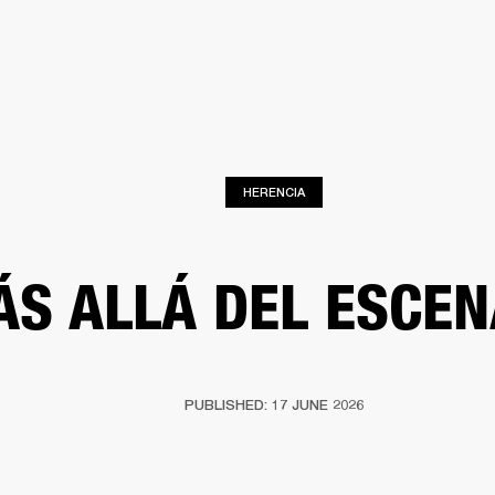
SOLUCIONES EMPRESARIALES
MEMBRESÍA
ENCUENTRA UN 
AURICULARES
BATERÍAS
ROPA
BACKSTAGE
MARSHALL RECORDS
SOPO
HERENCIA
S ALLÁ DEL ESCEN
PUBLISHED: 17 JUNE 2026