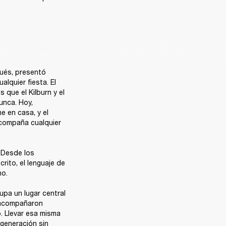
ués, presentó 
lquier fiesta. El 
que el Kilburn y el 
unca. Hoy, 
 en casa, y el 
compaña cualquier 
Desde los 
ito, el lenguaje de 
o.

pa un lugar central 
 acompañaron 
. Llevar esa misma 
generación sin 