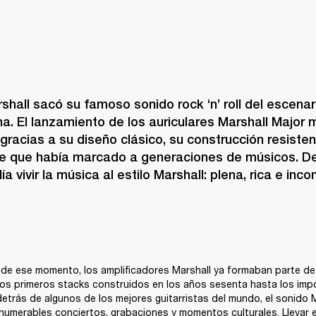
shall sacó su famoso sonido rock ‘n’ roll del escenario 
na. El lanzamiento de los auriculares Marshall Major 
racias a su diseño clásico, su construcción resisten
le que había marcado a generaciones de músicos. De
ía vivir la música al estilo Marshall: plena, rica e inc
e ese momento, los amplificadores Marshall ya formaban parte de la
los primeros stacks construidos en los años sesenta hasta los imp
etrás de algunos de los mejores guitarristas del mundo, el sonido M
merables conciertos, grabaciones y momentos culturales. Llevar es