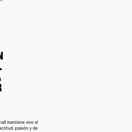
N
.
A
R
ll mantiene vivo el 
actitud, pasión y de 