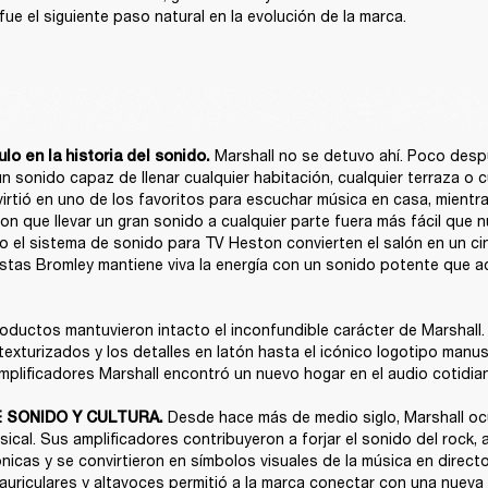
fue el siguiente paso natural en la evolución de la marca.
Marshall no se detuvo ahí. Poco desp
lo en la historia del sonido. 
 sonido capaz de llenar cualquier habitación, cualquier terraza o cua
irtió en uno de los favoritos para escuchar música en casa, mientras 
on que llevar un gran sonido a cualquier parte fuera más fácil que n
el sistema de sonido para TV Heston convierten el salón en un cine
estas Bromley mantiene viva la energía con un sonido potente que a
ductos mantuvieron intacto el inconfundible carácter de Marshall. 
exturizados y los detalles en latón hasta el icónico logotipo manuscr
mplificadores Marshall encontró un nuevo hogar en el audio cotidian
Desde hace más de medio siglo, Marshall ocu
 SONIDO Y CULTURA. 
usical. Sus amplificadores contribuyeron a forjar el sonido del rock,
nicas y se convirtieron en símbolos visuales de la música en directo
 auriculares y altavoces permitió a la marca conectar con una nueva 