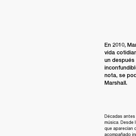
En 2010, Mar
vida cotidia
un después g
inconfundib
nota, se pod
Marshall.
Décadas antes d
música. Desde 
que aparecían d
acompañado innu