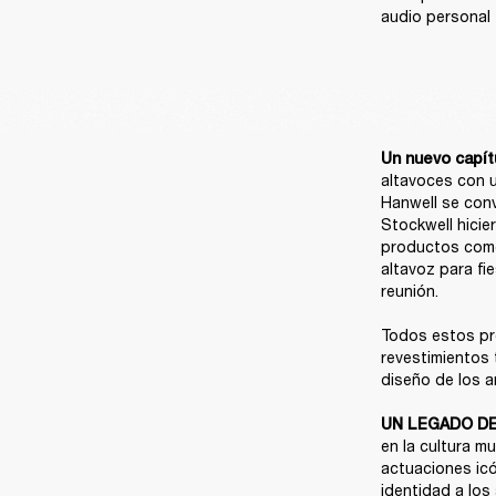
audio personal 
Un nuevo capítu
altavoces con un
Hanwell se conv
Stockwell hicier
productos como 
altavoz para fi
reunión.

Todos estos pro
revestimientos t
diseño de los a
UN LEGADO DE
en la cultura m
actuaciones icó
identidad a los