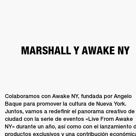
SOLUCIONES EMPRESARIALES
MEMB
DORES
ALTAVOCES
AURICULARES
BATERÍAS
ROPA
BACKSTAGE
MARSHAL
MARSHALL Y AWAKE NY
Colaboramos con Awake NY, fundada por Angelo 
Baque para promover la cultura de Nueva York. 
Juntos, vamos a redefinir el panorama creativo de l
ciudad con la serie de eventos «Live From Awake 
NY» durante un año, así como con el lanzamiento d
productos exclusivos y una contribución económica