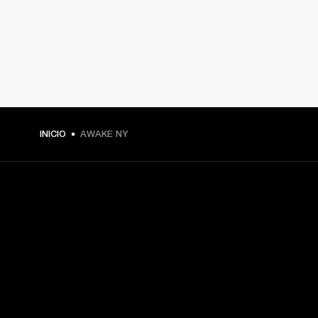
INICIO
AWAKE NY
TU PASE A PRIMERA FILA
Regístrate y consigue:
10 % de descuento en tu primera compra en 