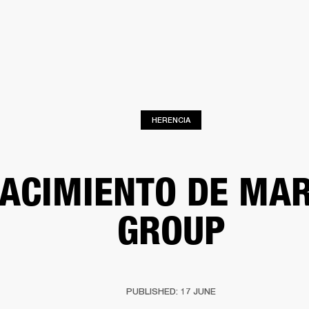
SOLUCIONES EMPRESARIALES
MEMBRESÍA
ENCUENTRA UN 
AURICULARES
BATERÍAS
ROPA
BACKSTAGE
MARSHALL RECORDS
SOPO
HERENCIA
NACIMIENTO DE MA
GROUP
PUBLISHED: 17 JUNE