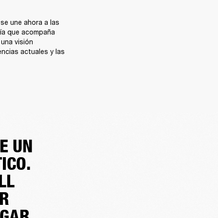
se une ahora a las 
ñía que acompaña 
una visión 
ncias actuales y las 
E UN
ICO.
LL
ER
EGAR