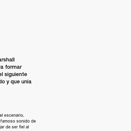
shall 
a formar 
 siguiente 
o y que unía 
l escenario, 
 famoso sonido de 
 de ser fiel al 