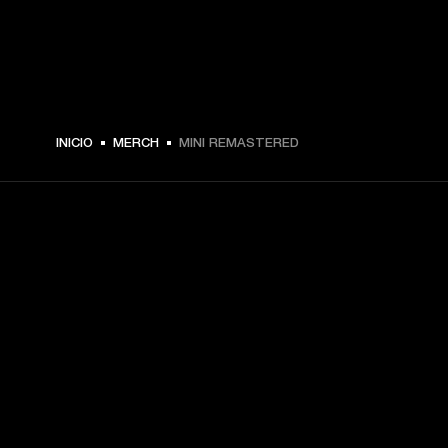
INICIO
MERCH
MINI REMASTERED
TU PASE A PRIMERA FILA
Regístrate y consigue:
10 % de descuento en tu primera compra en 
marshall.com. Consulta las exclusiones 
aquí
.