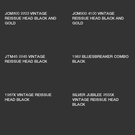
ESTOS AMPLIFICADORES
MANTIENEN VIVA LA
JCM800 2203 VINTAGE
JCM900 4100 VINTAGE
REISSUE HEAD BLACK AND
REISSUE HEAD BLACK AND
MÚSICA EN VIVO
GOLD
GOLD
El 1% de las compras de los miembros se
destina a apoyar a salas de música
JTM45 2245 VINTAGE
1962 BLUESBREAKER COMBO
independientes
REISSUE HEAD BLACK
BLACK
ÚNETE A AMPLIFY
1987X VINTAGE REISSUE
SILVER JUBILEE 2555X
HEAD BLACK
VINTAGE REISSUE HEAD
BLACK