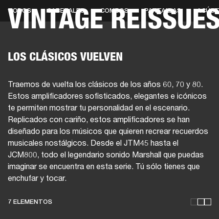
VINTAGE REISSUE
TODOS
CABEZALES
COMBOS
PANTALLAS
ACÚST
SOLUCIONES EMPRESARIALES
MEMB
DORES
ALTAVOCES
AURICULARES
BATERÍAS
ROPA
BACKSTAGE
MARSHAL
LOS CLÁSICOS VUELVEN
Traemos de vuelta los clásicos de los años 60, 70 y 80.
Estos amplificadores sofisticados, elegantes e icónicos
te permiten mostrar tu personalidad en el escenario.
Replicados con cariño, estos amplificadores se han
diseñado para los músicos que quieren recrear recuerdos
musicales nostálgicos. Desde el JTM45 hasta el
JCM800, todo el legendario sonido Marshall que puedas
imaginar se encuentra en esta serie. Tú sólo tienes que
enchufar y tocar.
7 ELEMENTOS