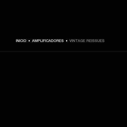
INICIO
AMPLIFICADORES
VINTAGE REISSUES
TU PASE A PRIMERA FILA
Regístrate y consigue:
10 % de descuento en tu primera compra en 
marshall.com. Consulta las exclusiones 
aquí
.