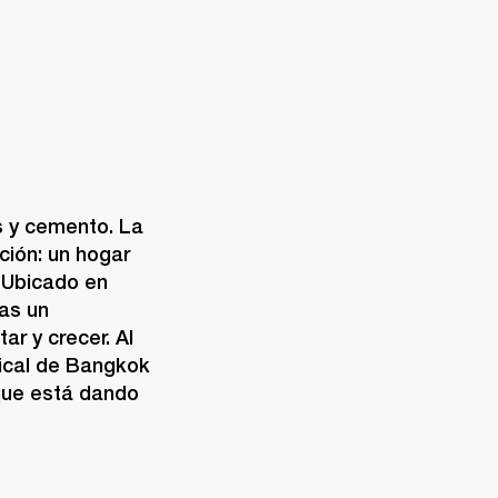
s y cemento. La 
ión: un hogar 
 Ubicado en 
as un 
r y crecer. Al 
ical de Bangkok 
ue está dando 