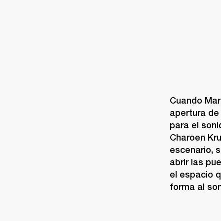
Cuando Marsh
apertura de
para el soni
Charoen Krun
escenario, s
abrir las p
el espacio 
forma al son