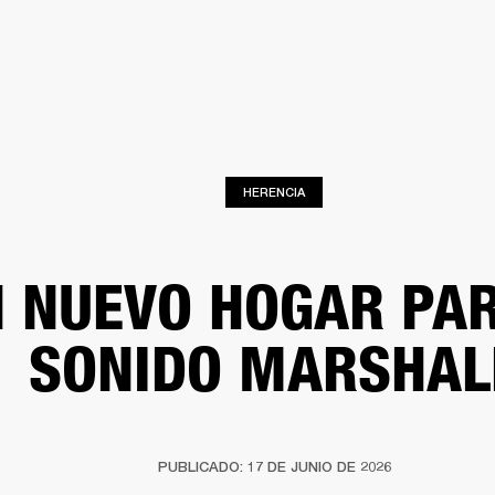
SOLUCIONES EMPRESARIALES
MEMBRESÍA
ENC
AURICULARES
BATERÍAS
BACKSTAGE
MARSHALL RECORDS
HENDRIX
SO
HERENCIA
 NUEVO HOGAR PAR
SONIDO MARSHAL
PUBLICADO: 17 DE JUNIO DE 2026