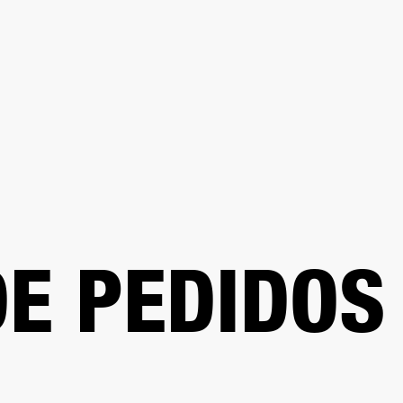
SOLUCIONES EMPRESARIALES
MEMBRESÍA
ENC
AURICULARES
BATERÍAS
BACKSTAGE
MARSHALL RECORDS
HENDRIX
SO
E PEDIDOS